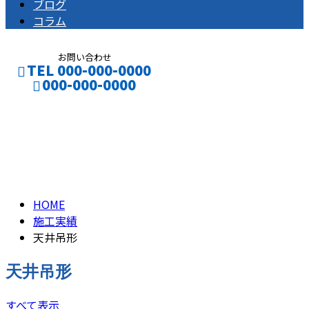
ブログ
コラム
お問い合わせ
TEL 000-000-0000
000-000-0000
天井吊形
CONTACT
ENTRY
天井吊形
HOME
施工実績
天井吊形
天井吊形
すべて表示