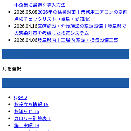
小企業に最適な導入方法
2026.05.08
2026年の猛暑対策｜業務用エアコンの夏前
点検チェックリスト（岐阜・愛知版）
2026.04.16
医療施設・介護施設の空調設備｜岐阜県で
の感染対策を考慮した換気システム
2026.04.06
岐阜県内｜工場内 空調・換気設備工事
月別アーカイブ
月を選択
カテゴリー
Q&A
2
お役立ち情報
19
お知らせ
16
カロリー計算表
1
施工実績
18