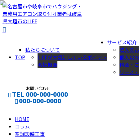
column
コ
ラ
サービス紹介
私たちについて
法人の
TOP
LIFEが大切にしているポイント
個人の
ム
会社概要
料金・
リース
お問い合わせ
TEL 000-000-0000
000-000-0000
HOME
CONTACT
ENTRY
コラム
空調設備工事