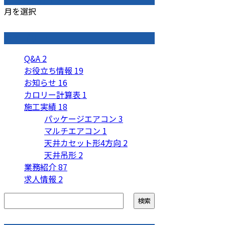
月を選択
カテゴリー
Q&A
2
お役立ち情報
19
お知らせ
16
カロリー計算表
1
施工実績
18
パッケージエアコン
3
マルチエアコン
1
天井カセット形4方向
2
天井吊形
2
業務紹介
87
求人情報
2