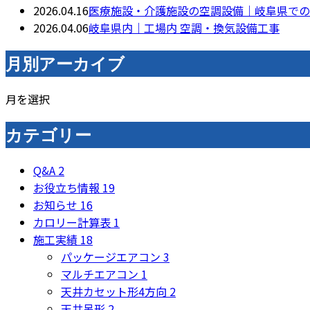
2026.04.16
医療施設・介護施設の空調設備｜岐阜県での
2026.04.06
岐阜県内｜工場内 空調・換気設備工事
月別アーカイブ
月を選択
カテゴリー
Q&A
2
お役立ち情報
19
お知らせ
16
カロリー計算表
1
施工実績
18
パッケージエアコン
3
マルチエアコン
1
天井カセット形4方向
2
天井吊形
2