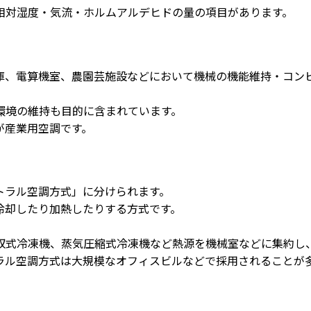
相対湿度・気流・ホルムアルデヒドの量の項目があります。
庫、電算機室、農園芸施設などにおいて機械の機能維持・コン
環境の維持も目的に含まれています。
が産業用空調です。
トラル空調方式」に分けられます。
冷却したり加熱したりする方式です。
収式冷凍機、蒸気圧縮式冷凍機など熱源を機械室などに集約し
ラル空調方式は大規模なオフィスビルなどで採用されることが