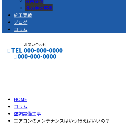
募集要項
協力会社募集
施工実績
ブログ
コラム
お問い合わせ
TEL 000-000-0000
000-000-0000
コラム
CONTACT
ENTRY
column
HOME
コラム
空調設備工事
エアコンのメンテナンスはいつ行えばいいの？