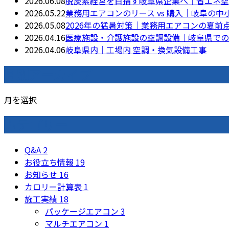
2026.06.08
脱炭素経営を目指す岐阜県企業へ｜省エネ空
2026.05.22
業務用エアコンのリース vs 購入｜岐阜の
2026.05.08
2026年の猛暑対策｜業務用エアコンの夏
2026.04.16
医療施設・介護施設の空調設備｜岐阜県での
2026.04.06
岐阜県内｜工場内 空調・換気設備工事
月別アーカイブ
月を選択
カテゴリー
Q&A
2
お役立ち情報
19
お知らせ
16
カロリー計算表
1
施工実績
18
パッケージエアコン
3
マルチエアコン
1