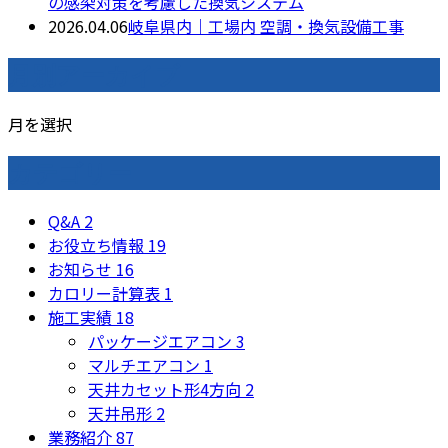
の感染対策を考慮した換気システム
2026.04.06
岐阜県内｜工場内 空調・換気設備工事
月別アーカイブ
月を選択
カテゴリー
Q&A
2
お役立ち情報
19
お知らせ
16
カロリー計算表
1
施工実績
18
パッケージエアコン
3
マルチエアコン
1
天井カセット形4方向
2
天井吊形
2
業務紹介
87